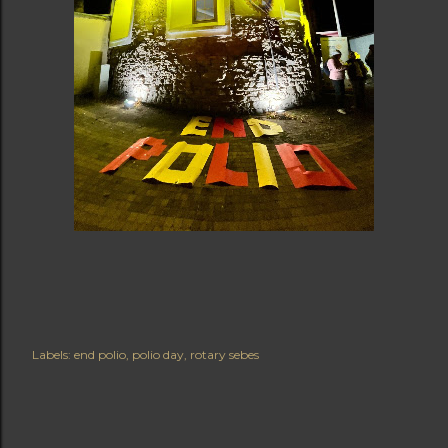
Labels:
end polio
polio day
rotary sebes