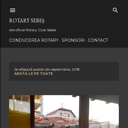
Treceți la conținutul principal
ROTARY SEBEȘ
site oficial Rotary Club Sebes
CONDUCEREA ROTARY
SPONSORI
CONTACT
Se afișează postări din septembrie, 2018
P
ARATĂ-LE PE TOATE
o
s
t
ă