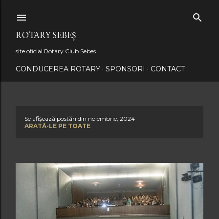
Treceți la conținutul principal
ROTARY SEBEȘ
site oficial Rotary Club Sebes
CONDUCEREA ROTARY
SPONSORI
CONTACT
Se afișează postări din noiembrie, 2024
P
ARATĂ-LE PE TOATE
o
s
t
ă