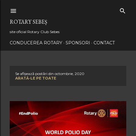
Treceți la conținutul principal
ROTARY SEBEȘ
site oficial Rotary Club Sebes
CONDUCEREA ROTARY
SPONSORI
CONTACT
Se afișează postări din octombrie, 2020
P
ARATĂ-LE PE TOATE
o
s
t
ă