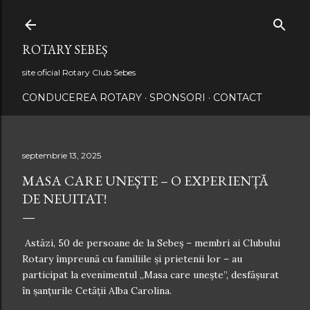
Treceți la conținutul principal
ROTARY SEBEȘ
site oficial Rotary Club Sebes
CONDUCEREA ROTARY
SPONSORI
CONTACT
septembrie 13, 2025
MASA CARE UNEȘTE – O EXPERIENȚĂ
DE NEUITAT!
Astăzi, 50 de persoane de la Sebeș – membri ai Clubului
Rotary împreună cu familiile şi prietenii lor – au
participat la evenimentul „Masa care unește”, desfășurat
în șanțurile Cetății Alba Carolina.