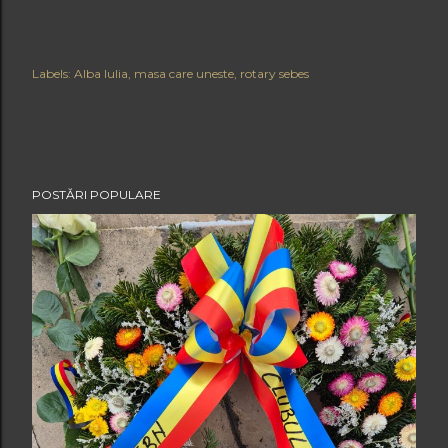
Labels:
Alba Iulia
masa care uneste
rotary sebes
POSTĂRI POPULARE